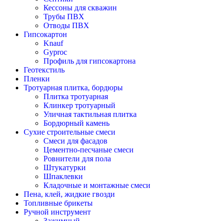
Кессоны для скважин
Трубы ПВХ
Отводы ПВХ
Гипсокартон
Knauf
Gyproc
Профиль для гипсокартона
Геотекстиль
Пленки
Тротуарная плитка, бордюры
Плитка тротуарная
Клинкер тротуарный
Уличная тактильная плитка
Бордюрный камень
Сухие строительные смеси
Смеси для фасадов
Цементно-песчаные смеси
Ровнители для пола
Штукатурки
Шпаклевки
Кладочные и монтажные смеси
Пена, клей, жидкие гвозди
Топливные брикеты
Ручной инструмент
Зажимный