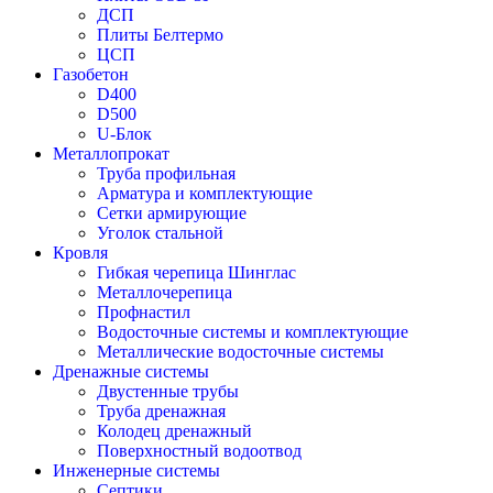
ДСП
Плиты Белтермо
ЦСП
Газобетон
D400
D500
U-Блок
Металлопрокат
Труба профильная
Арматура и комплектующие
Сетки армирующие
Уголок стальной
Кровля
Гибкая черепица Шинглас
Металлочерепица
Профнастил
Водосточные системы и комплектующие
Металлические водосточные системы
Дренажные системы
Двустенные трубы
Труба дренажная
Колодец дренажный
Поверхностный водоотвод
Инженерные системы
Септики