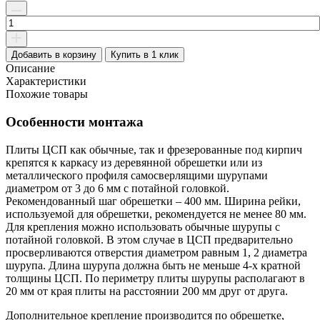
Количество
товара
ЦСП
(цементно-
Добавить в корзину
Купить в 1 клик
стружечная
Описание
плита)
Характеристики
10х1200х3200
Похожие товары
мм
нешлифованная
Особенности монтажа
(3.84
кв.м)
Плиты ЦСП как обычные, так и фрезерованные под кирпич
крепятся к каркасу из деревянной обрешетки или из
металлического профиля самосверлящими шурупами
диаметром от 3 до 6 мм с потайной головкой.
Рекомендованный шаг обрешетки – 400 мм. Ширина рейки,
используемой для обрешетки, рекомендуется не менее 80 мм.
Для крепления можно использовать обычные шурупы с
потайной головкой. В этом случае в ЦСП предварительно
просверливаются отверстия диаметром равным 1, 2 диаметра
шурупа. Длина шурупа должна быть не меньше 4-х кратной
толщины ЦСП. По периметру плиты шурупы располагают в
20 мм от края плиты на расстоянии 200 мм друг от друга.
Дополнительное крепление производится по обрешетке,