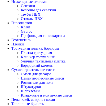
Инженерные системы
Септики
Кессоны для скважин
Трубы ПВХ
Отводы ПВХ
Гипсокартон
Knauf
Gyproc
Профиль для гипсокартона
Геотекстиль
Пленки
Тротуарная плитка, бордюры
Плитка тротуарная
Клинкер тротуарный
Уличная тактильная плитка
Бордюрный камень
Сухие строительные смеси
Смеси для фасадов
Цементно-песчаные смеси
Ровнители для пола
Штукатурки
Шпаклевки
Кладочные и монтажные смеси
Пена, клей, жидкие гвозди
Топливные брикеты