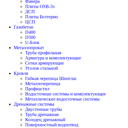
Фанера
Плиты OSB-3э
ДСП
Плиты Белтермо
ЦСП
Газобетон
D400
D500
U-Блок
Металлопрокат
Труба профильная
Арматура и комплектующие
Сетки армирующие
Уголок стальной
Кровля
Гибкая черепица Шинглас
Металлочерепица
Профнастил
Водосточные системы и комплектующие
Металлические водосточные системы
Дренажные системы
Двустенные трубы
Труба дренажная
Колодец дренажный
Поверхностный водоотвод