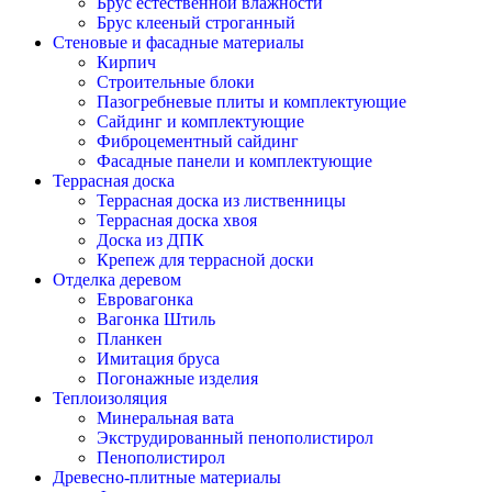
Брус естественной влажности
Брус клееный строганный
Стеновые и фасадные материалы
Кирпич
Строительные блоки
Пазогребневые плиты и комплектующие
Сайдинг и комплектующие
Фиброцементный сайдинг
Фасадные панели и комплектующие
Террасная доска
Террасная доска из лиственницы
Террасная доска хвоя
Доска из ДПК
Крепеж для террасной доски
Отделка деревом
Евровагонка
Вагонка Штиль
Планкен
Имитация бруса
Погонажные изделия
Теплоизоляция
Минеральная вата
Экструдированный пенополистирол
Пенополистирол
Древесно-плитные материалы