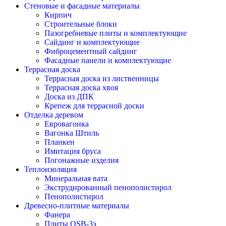
Стеновые и фасадные материалы
Кирпич
Строительные блоки
Пазогребневые плиты и комплектующие
Сайдинг и комплектующие
Фиброцементный сайдинг
Фасадные панели и комплектующие
Террасная доска
Террасная доска из лиственницы
Террасная доска хвоя
Доска из ДПК
Крепеж для террасной доски
Отделка деревом
Евровагонка
Вагонка Штиль
Планкен
Имитация бруса
Погонажные изделия
Теплоизоляция
Минеральная вата
Экструдированный пенополистирол
Пенополистирол
Древесно-плитные материалы
Фанера
Плиты OSB-3э