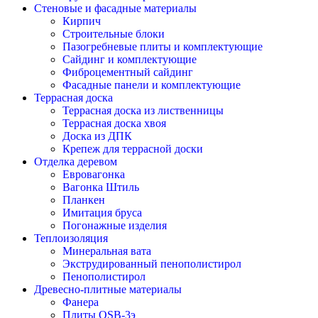
Стеновые и фасадные материалы
Кирпич
Строительные блоки
Пазогребневые плиты и комплектующие
Сайдинг и комплектующие
Фиброцементный сайдинг
Фасадные панели и комплектующие
Террасная доска
Террасная доска из лиственницы
Террасная доска хвоя
Доска из ДПК
Крепеж для террасной доски
Отделка деревом
Евровагонка
Вагонка Штиль
Планкен
Имитация бруса
Погонажные изделия
Теплоизоляция
Минеральная вата
Экструдированный пенополистирол
Пенополистирол
Древесно-плитные материалы
Фанера
Плиты OSB-3э