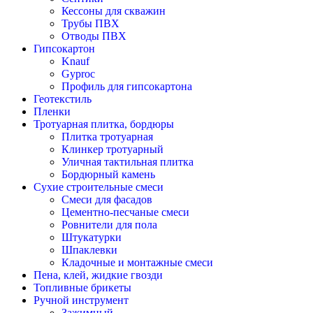
Кессоны для скважин
Трубы ПВХ
Отводы ПВХ
Гипсокартон
Knauf
Gyproc
Профиль для гипсокартона
Геотекстиль
Пленки
Тротуарная плитка, бордюры
Плитка тротуарная
Клинкер тротуарный
Уличная тактильная плитка
Бордюрный камень
Сухие строительные смеси
Смеси для фасадов
Цементно-песчаные смеси
Ровнители для пола
Штукатурки
Шпаклевки
Кладочные и монтажные смеси
Пена, клей, жидкие гвозди
Топливные брикеты
Ручной инструмент
Зажимный