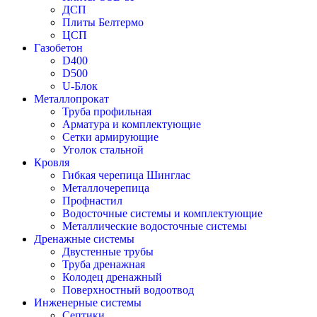
ДСП
Плиты Белтермо
ЦСП
Газобетон
D400
D500
U-Блок
Металлопрокат
Труба профильная
Арматура и комплектующие
Сетки армирующие
Уголок стальной
Кровля
Гибкая черепица Шинглас
Металлочерепица
Профнастил
Водосточные системы и комплектующие
Металлические водосточные системы
Дренажные системы
Двустенные трубы
Труба дренажная
Колодец дренажный
Поверхностный водоотвод
Инженерные системы
Септики