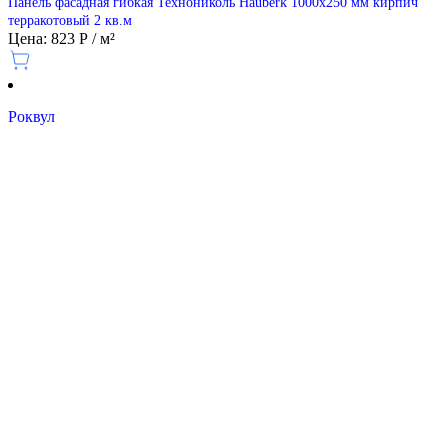
Панель фасадная гибкая Технониколь Hauberk 1000х250 мм кирпич
терракотовый 2 кв.м
Цена: 823 Р / м²
Роквул