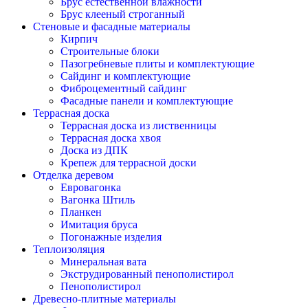
Брус естественной влажности
Брус клееный строганный
Стеновые и фасадные материалы
Кирпич
Строительные блоки
Пазогребневые плиты и комплектующие
Сайдинг и комплектующие
Фиброцементный сайдинг
Фасадные панели и комплектующие
Террасная доска
Террасная доска из лиственницы
Террасная доска хвоя
Доска из ДПК
Крепеж для террасной доски
Отделка деревом
Евровагонка
Вагонка Штиль
Планкен
Имитация бруса
Погонажные изделия
Теплоизоляция
Минеральная вата
Экструдированный пенополистирол
Пенополистирол
Древесно-плитные материалы