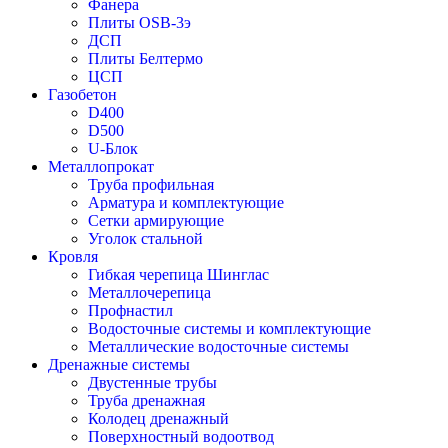
Фанера
Плиты OSB-3э
ДСП
Плиты Белтермо
ЦСП
Газобетон
D400
D500
U-Блок
Металлопрокат
Труба профильная
Арматура и комплектующие
Сетки армирующие
Уголок стальной
Кровля
Гибкая черепица Шинглас
Металлочерепица
Профнастил
Водосточные системы и комплектующие
Металлические водосточные системы
Дренажные системы
Двустенные трубы
Труба дренажная
Колодец дренажный
Поверхностный водоотвод