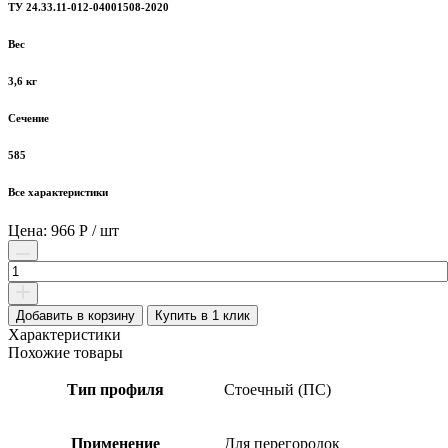
ТУ 24.33.11-012-04001508-2020
Вес
3,6 кг
Сечение
585
Все характеристики
Цена: 966 Р / шт
Количество
товара
Профиль
стоечный
Добавить в корзину
Купить в 1 клик
Knauf
Характеристики
100х50
Похожие товары
мм
4
Тип профиля
Стоечный (ПС)
м
0,60
мм
Применение
Для перегородок