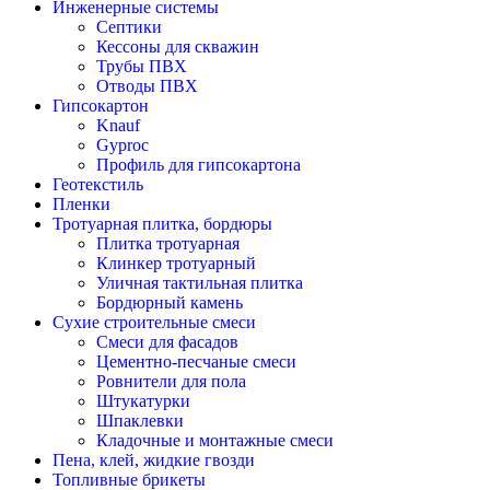
Инженерные системы
Септики
Кессоны для скважин
Трубы ПВХ
Отводы ПВХ
Гипсокартон
Knauf
Gyproc
Профиль для гипсокартона
Геотекстиль
Пленки
Тротуарная плитка, бордюры
Плитка тротуарная
Клинкер тротуарный
Уличная тактильная плитка
Бордюрный камень
Сухие строительные смеси
Смеси для фасадов
Цементно-песчаные смеси
Ровнители для пола
Штукатурки
Шпаклевки
Кладочные и монтажные смеси
Пена, клей, жидкие гвозди
Топливные брикеты