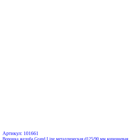
Артикул: 101661
Воронка желоба Grand Line металлическая d125/90 мм коричневая