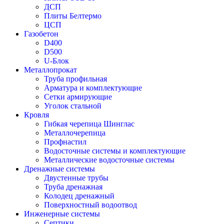
ДСП
Плиты Белтермо
ЦСП
Газобетон
D400
D500
U-Блок
Металлопрокат
Труба профильная
Арматура и комплектующие
Сетки армирующие
Уголок стальной
Кровля
Гибкая черепица Шинглас
Металлочерепица
Профнастил
Водосточные системы и комплектующие
Металлические водосточные системы
Дренажные системы
Двустенные трубы
Труба дренажная
Колодец дренажный
Поверхностный водоотвод
Инженерные системы
Септики