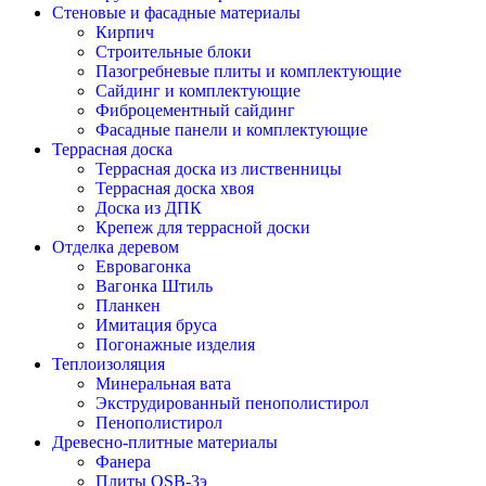
Стеновые и фасадные материалы
Кирпич
Строительные блоки
Пазогребневые плиты и комплектующие
Сайдинг и комплектующие
Фиброцементный сайдинг
Фасадные панели и комплектующие
Террасная доска
Террасная доска из лиственницы
Террасная доска хвоя
Доска из ДПК
Крепеж для террасной доски
Отделка деревом
Евровагонка
Вагонка Штиль
Планкен
Имитация бруса
Погонажные изделия
Теплоизоляция
Минеральная вата
Экструдированный пенополистирол
Пенополистирол
Древесно-плитные материалы
Фанера
Плиты OSB-3э