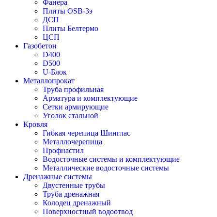
Фанера
Плиты OSB-3э
ДСП
Плиты Белтермо
ЦСП
Газобетон
D400
D500
U-Блок
Металлопрокат
Труба профильная
Арматура и комплектующие
Сетки армирующие
Уголок стальной
Кровля
Гибкая черепица Шинглас
Металлочерепица
Профнастил
Водосточные системы и комплектующие
Металлические водосточные системы
Дренажные системы
Двустенные трубы
Труба дренажная
Колодец дренажный
Поверхностный водоотвод