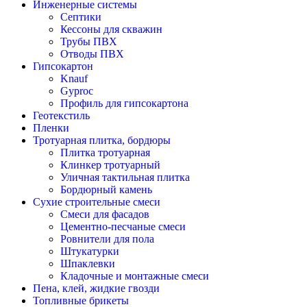
Инженерные системы
Септики
Кессоны для скважин
Трубы ПВХ
Отводы ПВХ
Гипсокартон
Knauf
Gyproc
Профиль для гипсокартона
Геотекстиль
Пленки
Тротуарная плитка, бордюры
Плитка тротуарная
Клинкер тротуарный
Уличная тактильная плитка
Бордюрный камень
Сухие строительные смеси
Смеси для фасадов
Цементно-песчаные смеси
Ровнители для пола
Штукатурки
Шпаклевки
Кладочные и монтажные смеси
Пена, клей, жидкие гвозди
Топливные брикеты