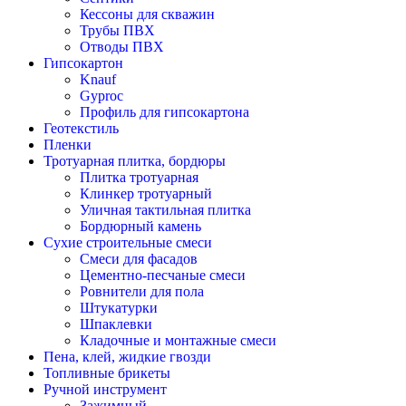
Кессоны для скважин
Трубы ПВХ
Отводы ПВХ
Гипсокартон
Knauf
Gyproc
Профиль для гипсокартона
Геотекстиль
Пленки
Тротуарная плитка, бордюры
Плитка тротуарная
Клинкер тротуарный
Уличная тактильная плитка
Бордюрный камень
Сухие строительные смеси
Смеси для фасадов
Цементно-песчаные смеси
Ровнители для пола
Штукатурки
Шпаклевки
Кладочные и монтажные смеси
Пена, клей, жидкие гвозди
Топливные брикеты
Ручной инструмент
Зажимный