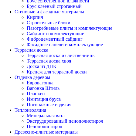
Брус естественной влажности
Брус клееный строганный
Стеновые и фасадные материалы
Кирпич
Строительные блоки
Пазогребневые плиты и комплектующие
Сайдинг и комплектующие
Фиброцементный сайдинг
Фасадные панели и комплектующие
Террасная доска
Террасная доска из лиственницы
Террасная доска хвоя
Доска из ДПК
Крепеж для террасной доски
Отделка деревом
Евровагонка
Вагонка Штиль
Планкен
Имитация бруса
Погонажные изделия
Теплоизоляция
Минеральная вата
Экструдированный пенополистирол
Пенополистирол
Древесно-плитные материалы