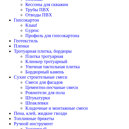
Кессоны для скважин
Трубы ПВХ
Отводы ПВХ
Гипсокартон
Knauf
Gyproc
Профиль для гипсокартона
Геотекстиль
Пленки
Тротуарная плитка, бордюры
Плитка тротуарная
Клинкер тротуарный
Уличная тактильная плитка
Бордюрный камень
Сухие строительные смеси
Смеси для фасадов
Цементно-песчаные смеси
Ровнители для пола
Штукатурки
Шпаклевки
Кладочные и монтажные смеси
Пена, клей, жидкие гвозди
Топливные брикеты
Ручной инструмент
Зажимный