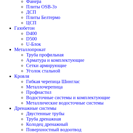
Фанера
Плиты OSB-3э
ДСП
Плиты Белтермо
ЦСП
Газобетон
D400
D500
U-Блок
Металлопрокат
Труба профильная
Арматура и комплектующие
Сетки армирующие
Уголок стальной
Кровля
Гибкая черепица Шинглас
Металлочерепица
Профнастил
Водосточные системы и комплектующие
Металлические водосточные системы
Дренажные системы
Двустенные трубы
Труба дренажная
Колодец дренажный
Поверхностный водоотвод