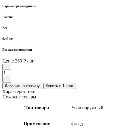
Страна-производитель
Россия
Вес
0,49 кг
Все характеристики
Цена: 269 Р / шт
Количество
товара
Угол
наружный
Добавить в корзину
Купить в 1 клик
металлический
Характеристики
полиэстер
Похожие товары
Технониколь
Hauberk
Тип товара
Угол наружный
1250
мм
коричневый
Применение
фасад
RAL
8017