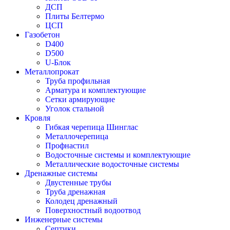
ДСП
Плиты Белтермо
ЦСП
Газобетон
D400
D500
U-Блок
Металлопрокат
Труба профильная
Арматура и комплектующие
Сетки армирующие
Уголок стальной
Кровля
Гибкая черепица Шинглас
Металлочерепица
Профнастил
Водосточные системы и комплектующие
Металлические водосточные системы
Дренажные системы
Двустенные трубы
Труба дренажная
Колодец дренажный
Поверхностный водоотвод
Инженерные системы
Септики