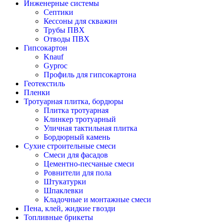
Инженерные системы
Септики
Кессоны для скважин
Трубы ПВХ
Отводы ПВХ
Гипсокартон
Knauf
Gyproc
Профиль для гипсокартона
Геотекстиль
Пленки
Тротуарная плитка, бордюры
Плитка тротуарная
Клинкер тротуарный
Уличная тактильная плитка
Бордюрный камень
Сухие строительные смеси
Смеси для фасадов
Цементно-песчаные смеси
Ровнители для пола
Штукатурки
Шпаклевки
Кладочные и монтажные смеси
Пена, клей, жидкие гвозди
Топливные брикеты