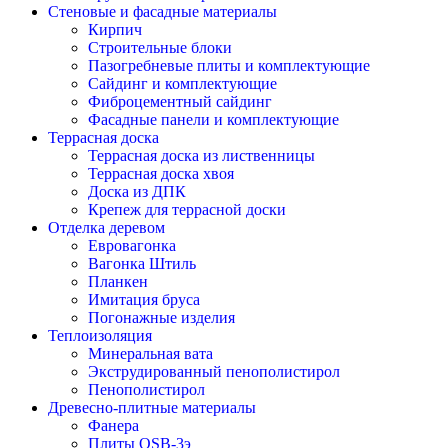
Стеновые и фасадные материалы
Кирпич
Строительные блоки
Пазогребневые плиты и комплектующие
Сайдинг и комплектующие
Фиброцементный сайдинг
Фасадные панели и комплектующие
Террасная доска
Террасная доска из лиственницы
Террасная доска хвоя
Доска из ДПК
Крепеж для террасной доски
Отделка деревом
Евровагонка
Вагонка Штиль
Планкен
Имитация бруса
Погонажные изделия
Теплоизоляция
Минеральная вата
Экструдированный пенополистирол
Пенополистирол
Древесно-плитные материалы
Фанера
Плиты OSB-3э