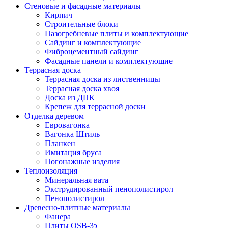
Стеновые и фасадные материалы
Кирпич
Строительные блоки
Пазогребневые плиты и комплектующие
Сайдинг и комплектующие
Фиброцементный сайдинг
Фасадные панели и комплектующие
Террасная доска
Террасная доска из лиственницы
Террасная доска хвоя
Доска из ДПК
Крепеж для террасной доски
Отделка деревом
Евровагонка
Вагонка Штиль
Планкен
Имитация бруса
Погонажные изделия
Теплоизоляция
Минеральная вата
Экструдированный пенополистирол
Пенополистирол
Древесно-плитные материалы
Фанера
Плиты OSB-3э