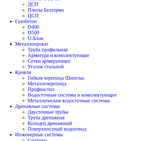
ДСП
Плиты Белтермо
ЦСП
Газобетон
D400
D500
U-Блок
Металлопрокат
Труба профильная
Арматура и комплектующие
Сетки армирующие
Уголок стальной
Кровля
Гибкая черепица Шинглас
Металлочерепица
Профнастил
Водосточные системы и комплектующие
Металлические водосточные системы
Дренажные системы
Двустенные трубы
Труба дренажная
Колодец дренажный
Поверхностный водоотвод
Инженерные системы
Септики