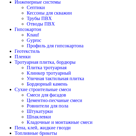
Инженерные системы
Септики
Кессоны для скважин
Трубы ПВХ
Отводы ПВХ
Гипсокартон
Knauf
Gyproc
Профиль для гипсокартона
Геотекстиль
Пленки
Тротуарная плитка, бордюры
Плитка тротуарная
Клинкер тротуарный
Уличная тактильная плитка
Бордюрный камень
Сухие строительные смеси
Смеси для фасадов
Цементно-песчаные смеси
Ровнители для пола
Штукатурки
Шпаклевки
Кладочные и монтажные смеси
Пена, клей, жидкие гвозди
Топливные брикеты