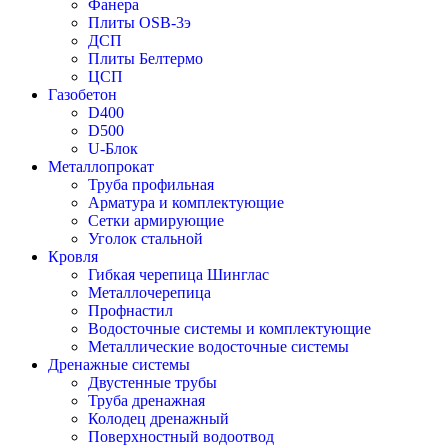
Фанера
Плиты OSB-3э
ДСП
Плиты Белтермо
ЦСП
Газобетон
D400
D500
U-Блок
Металлопрокат
Труба профильная
Арматура и комплектующие
Сетки армирующие
Уголок стальной
Кровля
Гибкая черепица Шинглас
Металлочерепица
Профнастил
Водосточные системы и комплектующие
Металлические водосточные системы
Дренажные системы
Двустенные трубы
Труба дренажная
Колодец дренажный
Поверхностный водоотвод