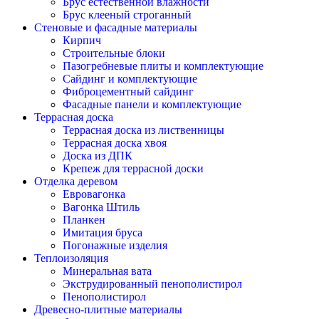
Брус естественной влажности
Брус клееный строганный
Стеновые и фасадные материалы
Кирпич
Строительные блоки
Пазогребневые плиты и комплектующие
Сайдинг и комплектующие
Фиброцементный сайдинг
Фасадные панели и комплектующие
Террасная доска
Террасная доска из лиственницы
Террасная доска хвоя
Доска из ДПК
Крепеж для террасной доски
Отделка деревом
Евровагонка
Вагонка Штиль
Планкен
Имитация бруса
Погонажные изделия
Теплоизоляция
Минеральная вата
Экструдированный пенополистирол
Пенополистирол
Древесно-плитные материалы