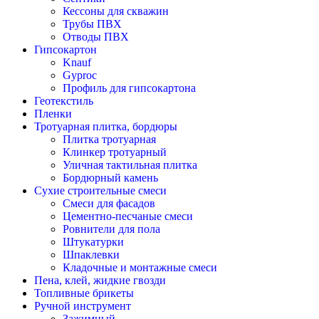
Кессоны для скважин
Трубы ПВХ
Отводы ПВХ
Гипсокартон
Knauf
Gyproc
Профиль для гипсокартона
Геотекстиль
Пленки
Тротуарная плитка, бордюры
Плитка тротуарная
Клинкер тротуарный
Уличная тактильная плитка
Бордюрный камень
Сухие строительные смеси
Смеси для фасадов
Цементно-песчаные смеси
Ровнители для пола
Штукатурки
Шпаклевки
Кладочные и монтажные смеси
Пена, клей, жидкие гвозди
Топливные брикеты
Ручной инструмент
Зажимный