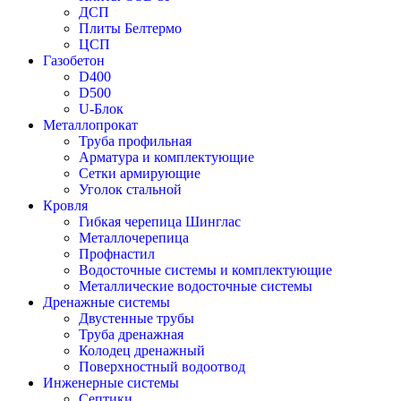
ДСП
Плиты Белтермо
ЦСП
Газобетон
D400
D500
U-Блок
Металлопрокат
Труба профильная
Арматура и комплектующие
Сетки армирующие
Уголок стальной
Кровля
Гибкая черепица Шинглас
Металлочерепица
Профнастил
Водосточные системы и комплектующие
Металлические водосточные системы
Дренажные системы
Двустенные трубы
Труба дренажная
Колодец дренажный
Поверхностный водоотвод
Инженерные системы
Септики