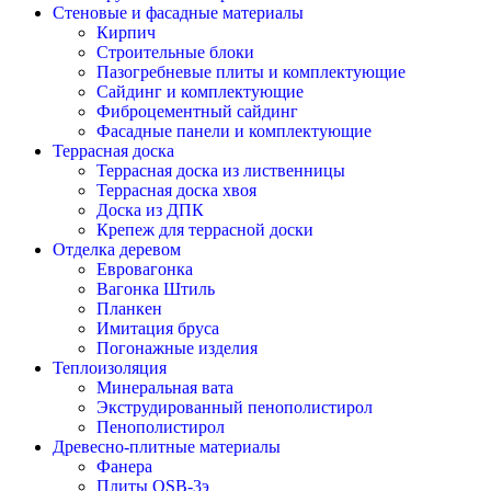
Стеновые и фасадные материалы
Кирпич
Строительные блоки
Пазогребневые плиты и комплектующие
Сайдинг и комплектующие
Фиброцементный сайдинг
Фасадные панели и комплектующие
Террасная доска
Террасная доска из лиственницы
Террасная доска хвоя
Доска из ДПК
Крепеж для террасной доски
Отделка деревом
Евровагонка
Вагонка Штиль
Планкен
Имитация бруса
Погонажные изделия
Теплоизоляция
Минеральная вата
Экструдированный пенополистирол
Пенополистирол
Древесно-плитные материалы
Фанера
Плиты OSB-3э