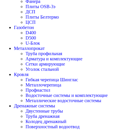
Фанера
Плиты OSB-3э
ДСП
Плиты Белтермо
ЦСП
Газобетон
D400
D500
U-Блок
Металлопрокат
Труба профильная
Арматура и комплектующие
Сетки армирующие
Уголок стальной
Кровля
Гибкая черепица Шинглас
Металлочерепица
Профнастил
Водосточные системы и комплектующие
Металлические водосточные системы
Дренажные системы
Двустенные трубы
Труба дренажная
Колодец дренажный
Поверхностный водоотвод