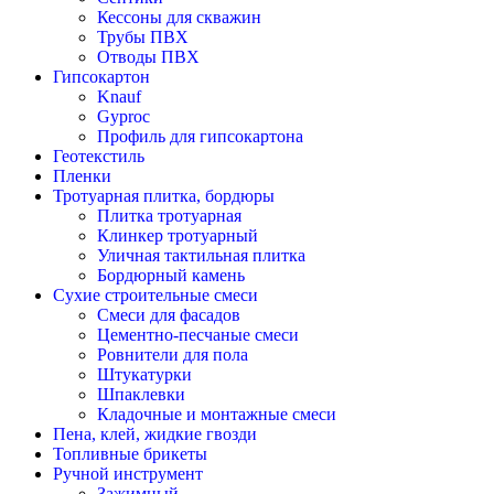
Кессоны для скважин
Трубы ПВХ
Отводы ПВХ
Гипсокартон
Knauf
Gyproc
Профиль для гипсокартона
Геотекстиль
Пленки
Тротуарная плитка, бордюры
Плитка тротуарная
Клинкер тротуарный
Уличная тактильная плитка
Бордюрный камень
Сухие строительные смеси
Смеси для фасадов
Цементно-песчаные смеси
Ровнители для пола
Штукатурки
Шпаклевки
Кладочные и монтажные смеси
Пена, клей, жидкие гвозди
Топливные брикеты
Ручной инструмент
Зажимный