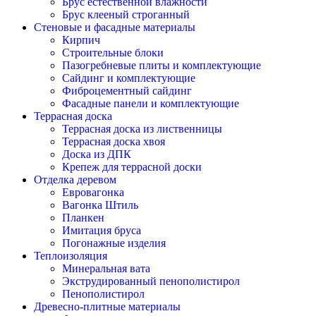
Брус естественной влажности
Брус клееный строганный
Стеновые и фасадные материалы
Кирпич
Строительные блоки
Пазогребневые плиты и комплектующие
Сайдинг и комплектующие
Фиброцементный сайдинг
Фасадные панели и комплектующие
Террасная доска
Террасная доска из лиственницы
Террасная доска хвоя
Доска из ДПК
Крепеж для террасной доски
Отделка деревом
Евровагонка
Вагонка Штиль
Планкен
Имитация бруса
Погонажные изделия
Теплоизоляция
Минеральная вата
Экструдированный пенополистирол
Пенополистирол
Древесно-плитные материалы