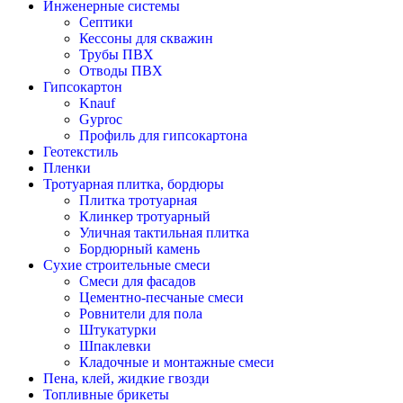
Инженерные системы
Септики
Кессоны для скважин
Трубы ПВХ
Отводы ПВХ
Гипсокартон
Knauf
Gyproc
Профиль для гипсокартона
Геотекстиль
Пленки
Тротуарная плитка, бордюры
Плитка тротуарная
Клинкер тротуарный
Уличная тактильная плитка
Бордюрный камень
Сухие строительные смеси
Смеси для фасадов
Цементно-песчаные смеси
Ровнители для пола
Штукатурки
Шпаклевки
Кладочные и монтажные смеси
Пена, клей, жидкие гвозди
Топливные брикеты