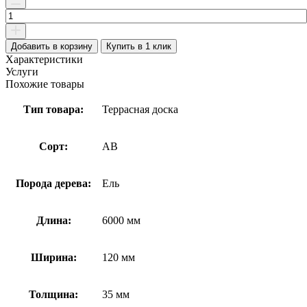
товара
Террасная
доска
Добавить в корзину
Купить в 1 клик
гладкая
Характеристики
35х120х6000
Услуги
Похожие товары
Тип товара:
Террасная доска
Сорт:
AB
Порода дерева:
Ель
Длина:
6000 мм
Ширина:
120 мм
Толщина:
35 мм