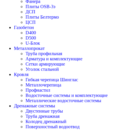
Фанера
Плиты OSB-3э
ДСП
Плиты Белтермо
ЦСП
Газобетон
D400
D500
U-Блок
Металлопрокат
Труба профильная
Арматура и комплектующие
Сетки армирующие
Уголок стальной
Кровля
Гибкая черепица Шинглас
Металлочерепица
Профнастил
Водосточные системы и комплектующие
Металлические водосточные системы
Дренажные системы
Двустенные трубы
Труба дренажная
Колодец дренажный
Поверхностный водоотвод