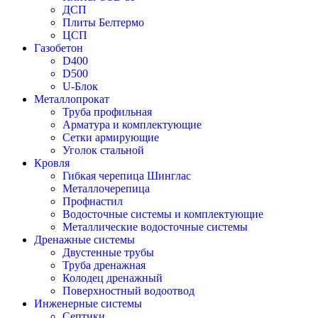
ДСП
Плиты Белтермо
ЦСП
Газобетон
D400
D500
U-Блок
Металлопрокат
Труба профильная
Арматура и комплектующие
Сетки армирующие
Уголок стальной
Кровля
Гибкая черепица Шинглас
Металлочерепица
Профнастил
Водосточные системы и комплектующие
Металлические водосточные системы
Дренажные системы
Двустенные трубы
Труба дренажная
Колодец дренажный
Поверхностный водоотвод
Инженерные системы
Септики