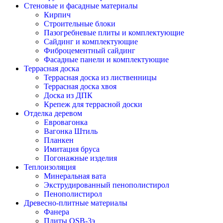
Стеновые и фасадные материалы
Кирпич
Строительные блоки
Пазогребневые плиты и комплектующие
Сайдинг и комплектующие
Фиброцементный сайдинг
Фасадные панели и комплектующие
Террасная доска
Террасная доска из лиственницы
Террасная доска хвоя
Доска из ДПК
Крепеж для террасной доски
Отделка деревом
Евровагонка
Вагонка Штиль
Планкен
Имитация бруса
Погонажные изделия
Теплоизоляция
Минеральная вата
Экструдированный пенополистирол
Пенополистирол
Древесно-плитные материалы
Фанера
Плиты OSB-3э