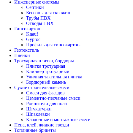
Инженерные системы
Септики
Кессоны для скважин
Трубы ПВХ
Отводы ПВХ
Гипсокартон
Knauf
Gyproc
Профиль для гипсокартона
Геотекстиль
Пленки
Тротуарная плитка, бордюры
Плитка тротуарная
Клинкер тротуарный
Уличная тактильная плитка
Бордюрный камень
Сухие строительные смеси
Смеси для фасадов
Цементно-песчаные смеси
Ровнители для пола
Штукатурки
Шпаклевки
Кладочные и монтажные смеси
Пена, клей, жидкие гвозди
Топливные брикеты