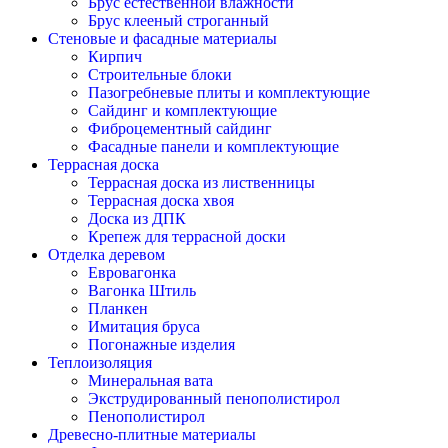
Брус естественной влажности
Брус клееный строганный
Стеновые и фасадные материалы
Кирпич
Строительные блоки
Пазогребневые плиты и комплектующие
Сайдинг и комплектующие
Фиброцементный сайдинг
Фасадные панели и комплектующие
Террасная доска
Террасная доска из лиственницы
Террасная доска хвоя
Доска из ДПК
Крепеж для террасной доски
Отделка деревом
Евровагонка
Вагонка Штиль
Планкен
Имитация бруса
Погонажные изделия
Теплоизоляция
Минеральная вата
Экструдированный пенополистирол
Пенополистирол
Древесно-плитные материалы