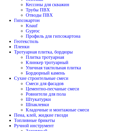
Кессоны для скважин
Трубы ПВХ
Отводы ПВХ
Гипсокартон
Knauf
Gyproc
Профиль для гипсокартона
Геотекстиль
Пленки
Тротуарная плитка, бордюры
Плитка тротуарная
Клинкер тротуарный
Уличная тактильная плитка
Бордюрный камень
Сухие строительные смеси
Смеси для фасадов
Цементно-песчаные смеси
Ровнители для пола
Штукатурки
Шпаклевки
Кладочные и монтажные смеси
Пена, клей, жидкие гвозди
Топливные брикеты
Ручной инструмент
Зажимный