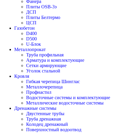
Фанера
Плиты OSB-3э
ДСП
Плиты Белтермо
ЦСП
Газобетон
D400
D500
U-Блок
Металлопрокат
Труба профильная
Арматура и комплектующие
Сетки армирующие
Уголок стальной
Кровля
Гибкая черепица Шинглас
Металлочерепица
Профнастил
Водосточные системы и комплектующие
Металлические водосточные системы
Дренажные системы
Двустенные трубы
Труба дренажная
Колодец дренажный
Поверхностный водоотвод