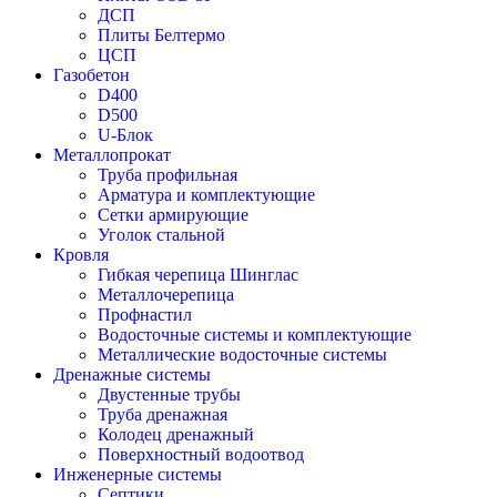
ДСП
Плиты Белтермо
ЦСП
Газобетон
D400
D500
U-Блок
Металлопрокат
Труба профильная
Арматура и комплектующие
Сетки армирующие
Уголок стальной
Кровля
Гибкая черепица Шинглас
Металлочерепица
Профнастил
Водосточные системы и комплектующие
Металлические водосточные системы
Дренажные системы
Двустенные трубы
Труба дренажная
Колодец дренажный
Поверхностный водоотвод
Инженерные системы
Септики