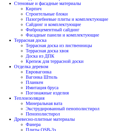
Стеновые и фасадные материалы
Кирпич
Строительные блоки
Пазогребневые плиты и комплектующие
Сайдинг и комплектующие
Фиброцементный сайдинг
Фасадные панели и комплектующие
Террасная доска
Террасная доска из лиственницы
Террасная доска хвоя
Доска из ДПК
Крепеж для террасной доски
Отделка деревом
Евровагонка
Вагонка Штиль
Планкен
Имитация бруса
Погонажные изделия
Теплоизоляция
Минеральная вата
Экструдированный пенополистирол
Пенополистирол
Древесно-плитные материалы
Фанера
Плиты OSB-3э