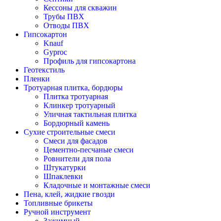
Кессоны для скважин
Трубы ПВХ
Отводы ПВХ
Гипсокартон
Knauf
Gyproc
Профиль для гипсокартона
Геотекстиль
Пленки
Тротуарная плитка, бордюры
Плитка тротуарная
Клинкер тротуарный
Уличная тактильная плитка
Бордюрный камень
Сухие строительные смеси
Смеси для фасадов
Цементно-песчаные смеси
Ровнители для пола
Штукатурки
Шпаклевки
Кладочные и монтажные смеси
Пена, клей, жидкие гвозди
Топливные брикеты
Ручной инструмент
Зажимный