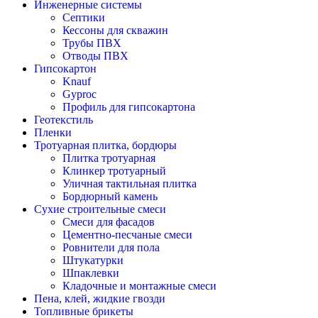
Инженерные системы
Септики
Кессоны для скважин
Трубы ПВХ
Отводы ПВХ
Гипсокартон
Knauf
Gyproc
Профиль для гипсокартона
Геотекстиль
Пленки
Тротуарная плитка, бордюры
Плитка тротуарная
Клинкер тротуарный
Уличная тактильная плитка
Бордюрный камень
Сухие строительные смеси
Смеси для фасадов
Цементно-песчаные смеси
Ровнители для пола
Штукатурки
Шпаклевки
Кладочные и монтажные смеси
Пена, клей, жидкие гвозди
Топливные брикеты