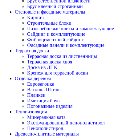
Брус естественной влажности
Брус клееный строганный
Стеновые и фасадные материалы
Кирпич
Строительные блоки
Пазогребневые плиты и комплектующие
Сайдинг и комплектующие
Фиброцементный сайдинг
Фасадные панели и комплектующие
Террасная доска
Террасная доска из лиственницы
Террасная доска хвоя
Доска из ДПК
Крепеж для террасной доски
Отделка деревом
Евровагонка
Вагонка Штиль
Планкен
Имитация бруса
Погонажные изделия
Теплоизоляция
Минеральная вата
Экструдированный пенополистирол
Пенополистирол
Древесно-плитные материалы