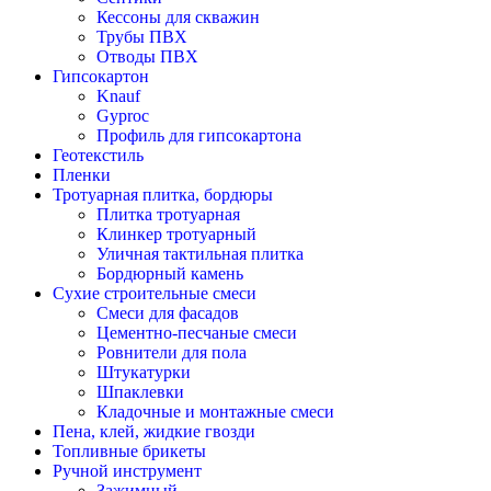
Кессоны для скважин
Трубы ПВХ
Отводы ПВХ
Гипсокартон
Knauf
Gyproc
Профиль для гипсокартона
Геотекстиль
Пленки
Тротуарная плитка, бордюры
Плитка тротуарная
Клинкер тротуарный
Уличная тактильная плитка
Бордюрный камень
Сухие строительные смеси
Смеси для фасадов
Цементно-песчаные смеси
Ровнители для пола
Штукатурки
Шпаклевки
Кладочные и монтажные смеси
Пена, клей, жидкие гвозди
Топливные брикеты
Ручной инструмент
Зажимный