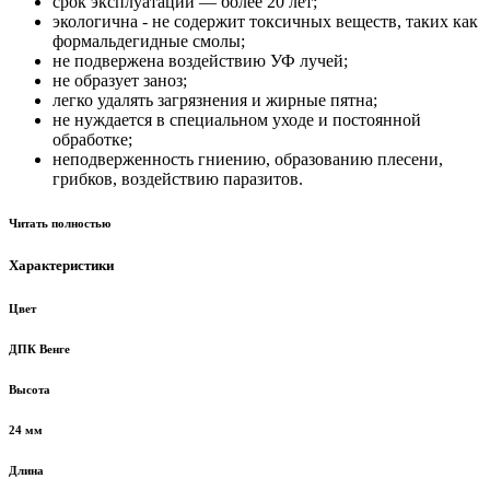
срок эксплуатации — более 20 лет;
экологична - не содержит токсичных веществ, таких как
формальдегидные смолы;
не подвержена воздействию УФ лучей;
не образует заноз;
легко удалять загрязнения и жирные пятна;
не нуждается в специальном уходе и постоянной
обработке;
неподверженность гниению, образованию плесени,
грибков, воздействию паразитов.
Читать полностью
Характеристики
Цвет
ДПК Венге
Высота
24 мм
Длина