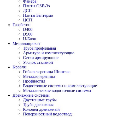
Фанера
Плиты OSB-3э
ДСП
Плиты Белтермо
ЦСП
Газобетон
D400
D500
U-Блок
Металлопрокат
Труба профильная
Арматура и комплектующие
Сетки армирующие
Уголок стальной
Кровля
Гибкая черепица Шинглас
Металлочерепица
Профнастил
Водосточные системы и комплектующие
Металлические водосточные системы
Дренажные системы
Двустенные трубы
Труба дренажная
Колодец дренажный
Поверхностный водоотвод