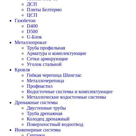
ДСП
Плиты Белтермо
ЦСП
Газобетон
D400
D500
U-Блок
Металлопрокат
Труба профильная
Арматура и комплектующие
Сетки армирующие
Уголок стальной
Кровля
Гибкая черепица Шинглас
Металлочерепица
Профнастил
Водосточные системы и комплектующие
Металлические водосточные системы
Дренажные системы
Двустенные трубы
Труба дренажная
Колодец дренажный
Поверхностный водоотвод
Инженерные системы
Септики