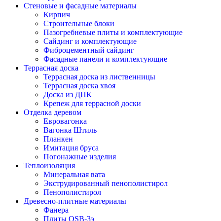
Стеновые и фасадные материалы
Кирпич
Строительные блоки
Пазогребневые плиты и комплектующие
Сайдинг и комплектующие
Фиброцементный сайдинг
Фасадные панели и комплектующие
Террасная доска
Террасная доска из лиственницы
Террасная доска хвоя
Доска из ДПК
Крепеж для террасной доски
Отделка деревом
Евровагонка
Вагонка Штиль
Планкен
Имитация бруса
Погонажные изделия
Теплоизоляция
Минеральная вата
Экструдированный пенополистирол
Пенополистирол
Древесно-плитные материалы
Фанера
Плиты OSB-3э