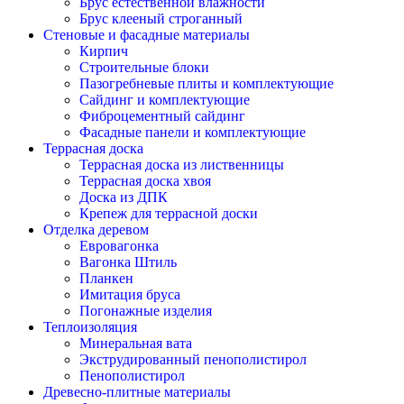
Брус естественной влажности
Брус клееный строганный
Стеновые и фасадные материалы
Кирпич
Строительные блоки
Пазогребневые плиты и комплектующие
Сайдинг и комплектующие
Фиброцементный сайдинг
Фасадные панели и комплектующие
Террасная доска
Террасная доска из лиственницы
Террасная доска хвоя
Доска из ДПК
Крепеж для террасной доски
Отделка деревом
Евровагонка
Вагонка Штиль
Планкен
Имитация бруса
Погонажные изделия
Теплоизоляция
Минеральная вата
Экструдированный пенополистирол
Пенополистирол
Древесно-плитные материалы