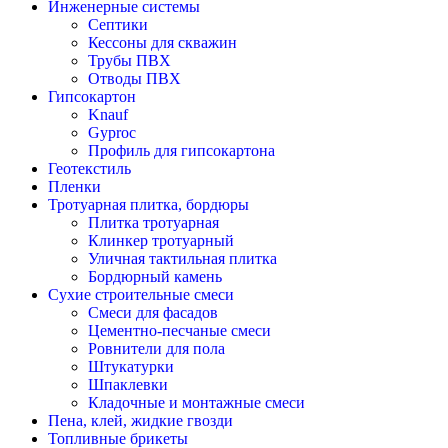
Инженерные системы
Септики
Кессоны для скважин
Трубы ПВХ
Отводы ПВХ
Гипсокартон
Knauf
Gyproc
Профиль для гипсокартона
Геотекстиль
Пленки
Тротуарная плитка, бордюры
Плитка тротуарная
Клинкер тротуарный
Уличная тактильная плитка
Бордюрный камень
Сухие строительные смеси
Смеси для фасадов
Цементно-песчаные смеси
Ровнители для пола
Штукатурки
Шпаклевки
Кладочные и монтажные смеси
Пена, клей, жидкие гвозди
Топливные брикеты