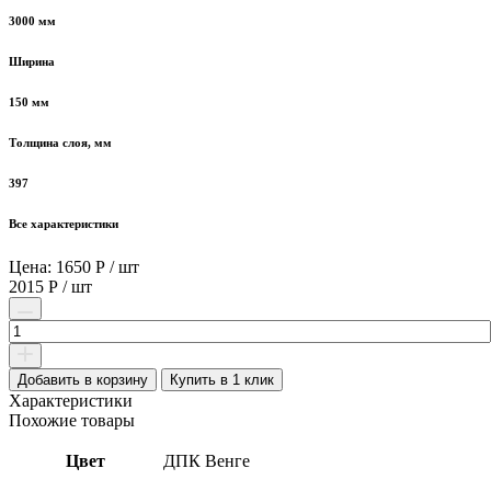
3000 мм
Ширина
150 мм
Толщина слоя, мм
397
Все характеристики
Цена: 1650 Р / шт
2015 Р / шт
Количество
товара
Террасная
доска
Добавить в корзину
Купить в 1 клик
из
Характеристики
ДПК
Похожие товары
ВЕНГЕ
150х24х3000
Цвет
ДПК Венге
мм