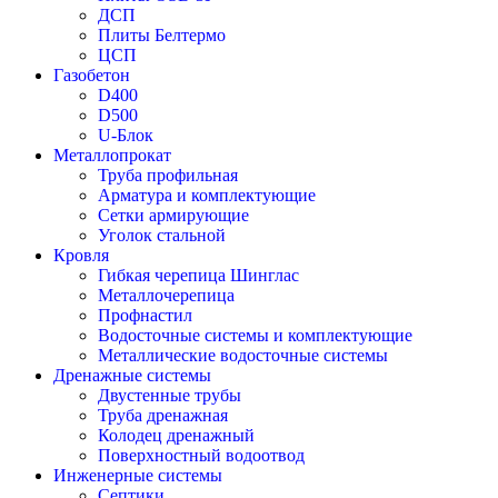
ДСП
Плиты Белтермо
ЦСП
Газобетон
D400
D500
U-Блок
Металлопрокат
Труба профильная
Арматура и комплектующие
Сетки армирующие
Уголок стальной
Кровля
Гибкая черепица Шинглас
Металлочерепица
Профнастил
Водосточные системы и комплектующие
Металлические водосточные системы
Дренажные системы
Двустенные трубы
Труба дренажная
Колодец дренажный
Поверхностный водоотвод
Инженерные системы
Септики