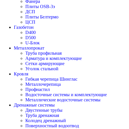
Фанера
Плиты OSB-3э
ДСП
Плиты Белтермо
ЦСП
Газобетон
D400
D500
U-Блок
Металлопрокат
Труба профильная
Арматура и комплектующие
Сетки армирующие
Уголок стальной
Кровля
Гибкая черепица Шинглас
Металлочерепица
Профнастил
Водосточные системы и комплектующие
Металлические водосточные системы
Дренажные системы
Двустенные трубы
Труба дренажная
Колодец дренажный
Поверхностный водоотвод