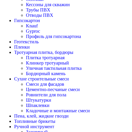
Кессоны для скважин
Трубы ПВХ
Отводы ПВХ
Гипсокартон
Knauf
Gyproc
Профиль для гипсокартона
Геотекстиль
Пленки
Тротуарная плитка, бордюры
Плитка тротуарная
Клинкер тротуарный
Уличная тактильная плитка
Бордюрный камень
Сухие строительные смеси
Смеси для фасадов
Цементно-песчаные смеси
Ровнители для пола
Штукатурки
Шпаклевки
Кладочные и монтажные смеси
Пена, клей, жидкие гвозди
Топливные брикеты
Ручной инструмент
Зажимный