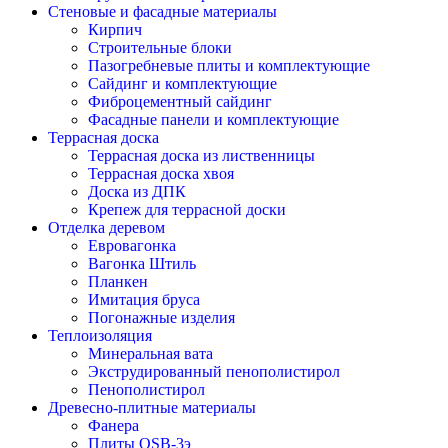
Стеновые и фасадные материалы
Кирпич
Строительные блоки
Пазогребневые плиты и комплектующие
Сайдинг и комплектующие
Фиброцементный сайдинг
Фасадные панели и комплектующие
Террасная доска
Террасная доска из лиственницы
Террасная доска хвоя
Доска из ДПК
Крепеж для террасной доски
Отделка деревом
Евровагонка
Вагонка Штиль
Планкен
Имитация бруса
Погонажные изделия
Теплоизоляция
Минеральная вата
Экструдированный пенополистирол
Пенополистирол
Древесно-плитные материалы
Фанера
Плиты OSB-3э