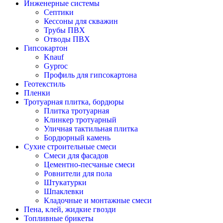
Инженерные системы
Септики
Кессоны для скважин
Трубы ПВХ
Отводы ПВХ
Гипсокартон
Knauf
Gyproc
Профиль для гипсокартона
Геотекстиль
Пленки
Тротуарная плитка, бордюры
Плитка тротуарная
Клинкер тротуарный
Уличная тактильная плитка
Бордюрный камень
Сухие строительные смеси
Смеси для фасадов
Цементно-песчаные смеси
Ровнители для пола
Штукатурки
Шпаклевки
Кладочные и монтажные смеси
Пена, клей, жидкие гвозди
Топливные брикеты