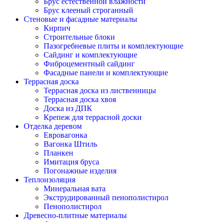
Брус естественной влажности
Брус клееный строганный
Стеновые и фасадные материалы
Кирпич
Строительные блоки
Пазогребневые плиты и комплектующие
Сайдинг и комплектующие
Фиброцементный сайдинг
Фасадные панели и комплектующие
Террасная доска
Террасная доска из лиственницы
Террасная доска хвоя
Доска из ДПК
Крепеж для террасной доски
Отделка деревом
Евровагонка
Вагонка Штиль
Планкен
Имитация бруса
Погонажные изделия
Теплоизоляция
Минеральная вата
Экструдированный пенополистирол
Пенополистирол
Древесно-плитные материалы